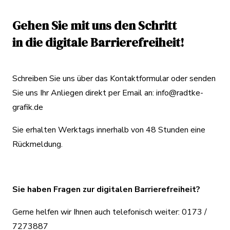
genau diesen Menschen den Zugang zu digitalen
Diensten zu verwehren, nur weil das Einkaufen im
Gehen Sie mit uns den Schritt
Internet oder das Nutzen digitaler Dienste sich teilweise
in die digitale Barrierefreiheit!
noch schwierig gestaltet. Es sind zudem nicht nur
Menschen mit körperlichen Behinderungen oder Ältere,
die zu der Zielgruppe gehören. Auch Menschen mit
Schreiben Sie uns über das Kontaktformular oder senden
Migrationshintergrund oder Personen, die vorübergehend
Sie uns Ihr Anliegen direkt per Email an:
info@radtke-
eingeschränkt sind.
grafik.de
Eine Barrierefreiheit im Internet bedeutet, dass alle
Sie erhalten Werktags innerhalb von 48 Stunden eine
Menschen unabhängig ihrer Fähigkeiten und ihres
Rückmeldung.
gesundheitlichen Zustands ohne Hilfe anderer digitale
Angebote für sich nutzen können.
Sie haben Fragen zur digitalen Barrierefreiheit?
Wenn Sie also als Unternehmen etwas für Ihr Image tun
und Ihren Kundenkreis erweitern wollen, sollten Sie
Gerne helfen wir Ihnen auch telefonisch weiter: 0173 /
diese Chance nutzen und an der Barrierefreiheit Ihres
7273887