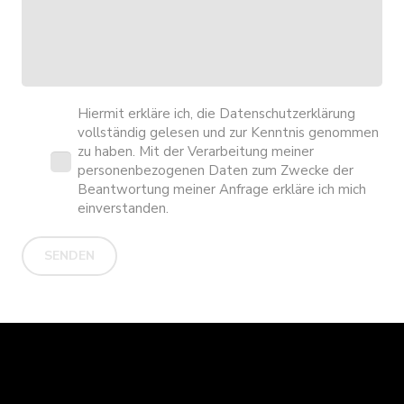
Hiermit erkläre ich, die
Datenschutzerklärung
vollständig gelesen und zur Kenntnis genommen
zu haben. Mit der Verarbeitung meiner
personenbezogenen Daten zum Zwecke der
Beantwortung meiner Anfrage erkläre ich mich
einverstanden.
SENDEN