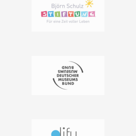
Anwendungen und mehr vereinfacht wird. Denn natürlich
sollen auch diese Zielgruppen nicht von digitalen
Diensten ausgeschlossen werden, nur weil ihnen die
Anwendung schwer fällt.
In der digitalen Gesellschaft gibt es immer neue
Herausforderungen für die Nutzer – gerade ältere
Menschen bleiben hierbei oft auf der Strecke, zum
Beispiel, weil die Sehfähigkeit oder die Motorik
eingeschränkt sind. Das Ziel dabei ist es, diesen
Personen eine eigenständige Lebensführung zu
ermöglichen. Ebenfalls ist der Grundsatz, dass alle
Menschen gleichbehandelt werden sollen, die Basis
dafür.
Barrierefreies Internet – wie