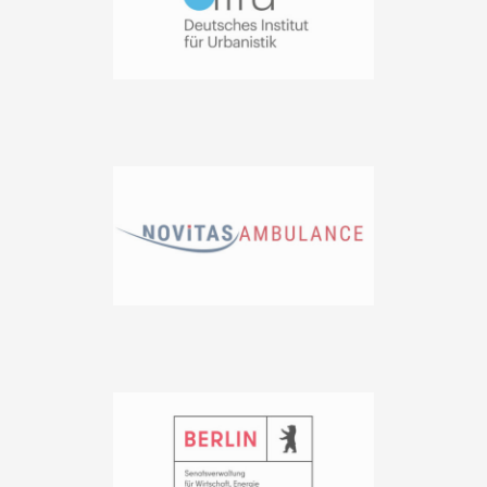
kann man sich das
vorstellen?
Wer nicht gehandicapt ist, kann es sich vermutlich schwer
vorstellen. Was genau bedeutet es eigentlich, ein
barrierefreies Netz? Zum Beispiel, dass das Einkaufen
einfach und bequem gestaltet wird. Viele ältere oder
behinderte Menschen haben deswegen eine
Hemmschwelle, weil ihnen das Einkaufen im Netz aus
unterschiedlichen Gründen erschwert wird. Dabei ist
gerade für jene Menschen das Einkaufen im Internet
bequem und praktisch, zudem wird die Kundenbindung
auf diese Weise unterstützt. E-Commerce hat zahlreiche
Vorteile für den Kunden – angefangen von einer
transparenten Preisgestaltung über die Öffnungszeiten
rund um die Uhr, entfallende Fahrten, damit