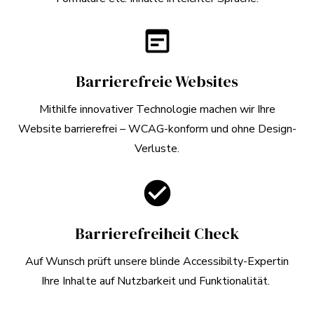
2025 angewendet
werden.
wysiwyg
Was fällt eigentlich unter E-
Commerce?
Barrierefreie Websites
Mithilfe innovativer Technologie machen wir Ihre
Unter E-Commerce versteht man den elektronischen
Website barrierefrei
– WCAG-konform und ohne Design-
Handel. Damit gemeint sind alle Arten des Handels im
Verluste.
Internet. Präzise gesagt geht es hierbei also um
Produkte und Dienstleistungen, die für Menschen mit
check_circle
Behinderungen oder ältere Menschen von besonders
großer Bedeutung sind wie für alle anderen.
Barrierefreiheit Check
Dazu gehören:
Auf Wunsch prüft unsere blinde Accessibilty-Expertin
Ihre Inhalte auf Nutzbarkeit und Funktionalität.
Smartphones
Webseiten &
PDF Dokumente