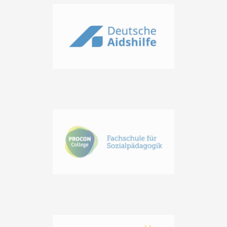
Beeinträchtigungen durch Barrierefreiheit – auch digital –
viele Dinge erleichtern. Firmen können somit ihre
barrierefreie Produktpalette vergrößern und haben
dadurch mehr Chancen auf dem Markt. Durch den
grenzübergreifenden Handel entstehen ganz neue
Chancen auf dem Markt. Die Zielgruppen können nicht nur
erweitert, sondern auch die Zufriedenheit der Kunden
kann maximiert werden.
Dadurch, dass diese Vorschriften in allen EU Ländern
gelten, gibt es nicht nur gemeinsame Vorschriften,
sondern auch ein gemeinsames Handeln – gleiches Recht
also für alle.
Für Menschen mit körperlichen Beeinträchtigungen
bedeutet die neue E-Commerce Richtlinie, dass der
Zugang zu Dienstleistungen, Websites, mobilen