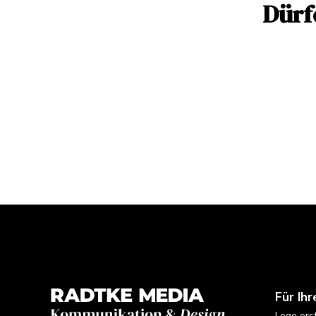
Dürf
Für Ihr
Logo ers