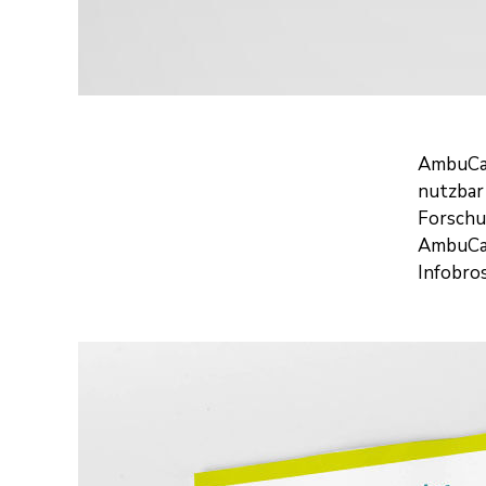
AmbuCare
nutzbar
Forschu
AmbuCa
Infobro