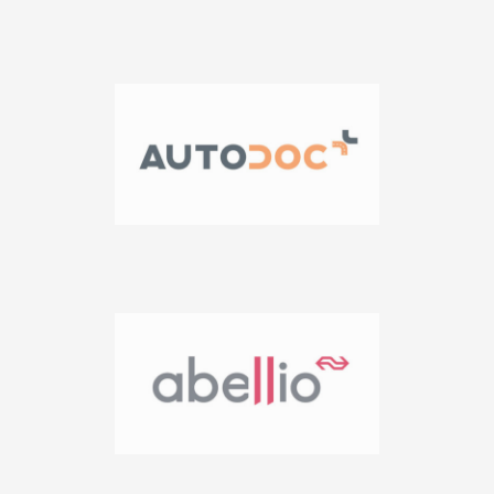
Typografie, Illustration, Layout, Grafik etc.
Damit erzielen wir, dass Ihre Kommunikationsmittel auch
wirklich wahrgenommen werden und nicht in der Masse
untergehen.
Ihre Website – Ihr Erfolg
Zu einem runden „Gesamtpaket“ in Sachen
Kommunikation gehört natürlich ebenso eine
ansprechend gestaltete Website. Der Teufel steckt im
Detail: Es reicht nicht aus, wenn die Website nett
aussieht, aber technisch nichts kann. Für uns ist es zum
einen wichtig, dass die Gestaltung der Homepage zu
Ihrer Firma und Ihren Waren oder Dienstleistungen passt.
Sie soll aber dem Kunden auch eine sinnvolle Struktur