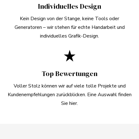
Individuelles Design
wenn es darum geht, Kommunikationsmittel für
Marketing und Öffentlichkeitsarbeit so zu gestalten,
Kein Design von der Stange, keine Tools oder
dass sie in Erinnerung bleiben und Interesse wecken.
Generatoren – wir stehen für echte Handarbeit und
individuelles Grafik-Design.
Das Ziel dabei ist bei allen unseren Kunden gleich: neue
Kunden gewinnen, Vertrauen schaffen, bestehende
star_rate
Kunden binden und letzten Endes mehr Umsatz erzielen.
Sie können sich darauf verlassen: Mit uns als Ihre
Top Bewertungen
Grafikagentur Berlin setzen wir diese Ziele individuell
und zuverlässig für Sie um.
Voller Stolz können wir auf viele tolle Projekte und
Kundenempfehlungen zurückblicken. Eine Auswahl finden
Grafikagentur Berlin:
Sie
hier
.
Drucksachen von A bis Z
Was gehört zu einer guten Werbestrategie dazu? Vor