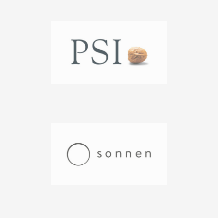
bieten, sodass gesuchte Infos schnell gefunden werden.
Unsere Websites sind ansprechend, nicht überladen,
sinnvoll aufgebaut und natürlich lassen wir auch das
Responsive Design nicht außer Acht. Das garantiert,
dass Ihre Kunden die Homepage auch in vollem Umfang
auf mobilen Endgeräten betrachten können.
Sie sehen: Eine wirklich gute Website lässt sich nicht
„nebenbei kreieren“, sondern ist insbesondere in puncto
DSGVO-Konformität und passender Designlinien
Profiarbeit. Neben DSGVO-konformem
Webdesign
unterstützen wir Sie auch bei der
digitalen
Barrierefreiheit
Ihrer Dokumente und Online-Auftritte –
ein Thema, das seit dem European Accessibility Act für
immer mehr Unternehmen relevant wird