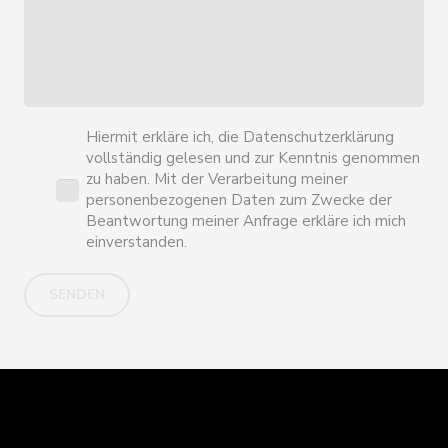
Hiermit erkläre ich, die
Datenschutzerklärung
vollständig gelesen und zur Kenntnis genommen
zu haben. Mit der Verarbeitung meiner
personenbezogenen Daten zum Zwecke der
Beantwortung meiner Anfrage erkläre ich mich
einverstanden.
SENDEN