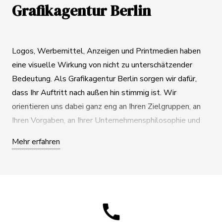
Grafikagentur Berlin
Logos
, Werbemittel, Anzeigen und Printmedien haben
eine visuelle Wirkung von nicht zu unterschätzender
Bedeutung. Als
Grafikagentur Berlin
sorgen wir dafür,
dass Ihr Auftritt nach außen hin stimmig ist. Wir
orientieren uns dabei ganz eng an Ihren Zielgruppen, an
Ihren Vorgaben, an Ihrer Unternehmensphilosophie und
Ihren Wünschen. Aus diesen Komponenten erstellen wir
Mehr erfahren
aus professioneller Hand überzeugende Corporate
Designs, die Ihre Firma nach außen hin auch als das
vertreten, was sie ist.
Das Ziel ist es, sich durch alle zur Verfügung stehenden
call
Kommunikationsmittel von der Masse abzuheben und