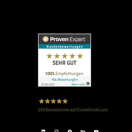
164
Bewertungen auf ProvenExpert.com
Radtke Grafik &Design Berlin